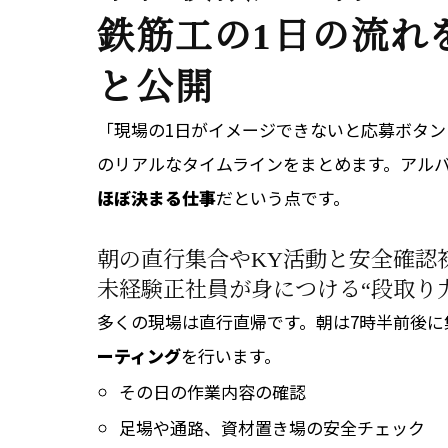
鉄筋工の1日の流れ
と公開
「現場の1日がイメージできないと応募ボタ
のリアルなタイムラインをまとめます。アル
ほぼ決まる仕事
だという点です。
朝の直行集合やKY活動と安全確認
未経験正社員が身につける“段取り
多くの現場は直行直帰です。朝は7時半前後に
ーティング
を行います。
その日の作業内容の確認
足場や通路、資材置き場の安全チェック