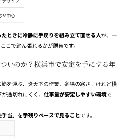
・デザイン
応が中心
ったときに冷静に手戻りを組み立て直せる人
が、一
、ここで踏ん張れるかが勝負です。
きついのか？横浜市で安定を手にする年
鉄筋を運ぶ、炎天下の作業、冬場の寒さ。けれど横
事が途切れにくく、
仕事量が安定しやすい環境
で
種手当」を
手残りベースで見ること
です。